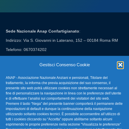
Sede Nazionale Anap Confartigianato
:
Indirizzo: Via S. Giovanni in Laterano, 152 – 00184 Roma RM
Telefono: 0670374202
E-mail: anap@confartigianato.it
Gestisci Consenso Cookie
ANAP - Associazione Nazionale Anziani e pensionati, Titolare del
FAQ – Domande Frequenti
trattamento, la informa che previa acquisizione del suo consenso, il
presente sito web potrà utilizzare cookies non strettamente necessari al
fine di personalizzare la navigazione in linea con le preferenze dell’utente
La nostra Newsletter
e di effettuare l’analisi sui comportamenti dei visitatori del sito web.
Premere il tasto “Nega” del presente banner comporterà il permanere delle
Link Utili
impostazioni di default e dunque la continuazione della navigazione
utilizzando soltanto cookies tecnici. È possibile acconsentire all’utilizzo di
tutti i cookies cliccando su “Accetta” oppure abilitarne soltanto alcuni
TG Confartigianato
esprimendo le proprie preferenze nella sezione “Visualizza le preferenze”