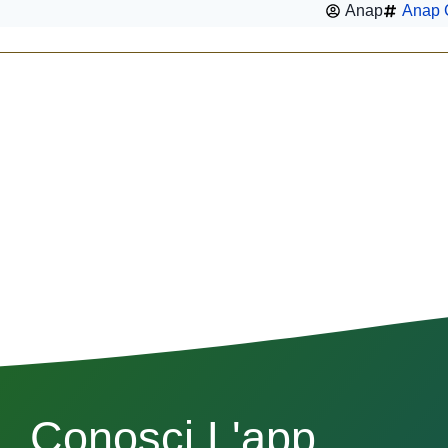
Anap
Anap C
Conosci L'app