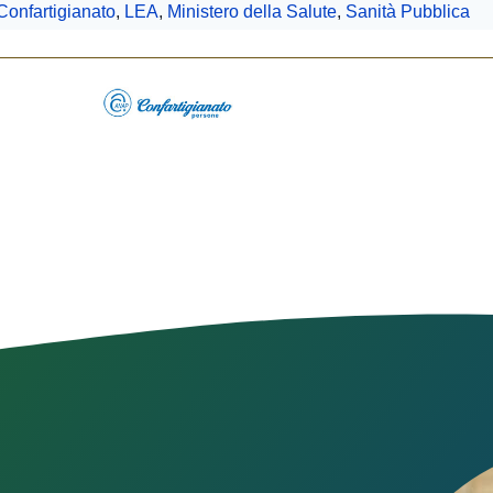
onfartigianato
,
LEA
,
Ministero della Salute
,
Sanità Pubblica