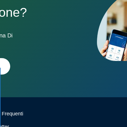
sone?
ona Di
Frequenti
tter