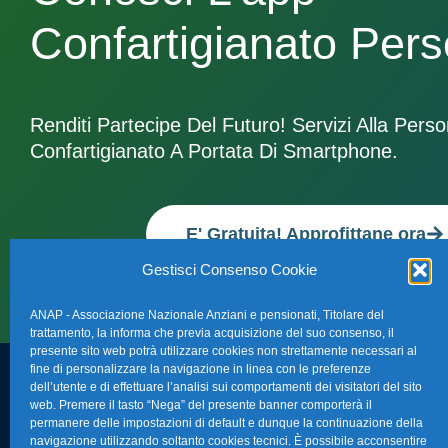
Confartigianato Per
Renditi Partecipe Del Futuro! Servizi Alla Pers
Confartigianato A Portata Di Smartphone.
E' Gratuita! Approfittane ora
Gestisci Consenso Cookie
ANAP - Associazione Nazionale Anziani e pensionati, Titolare del
trattamento, la informa che previa acquisizione del suo consenso, il
presente sito web potrà utilizzare cookies non strettamente necessari al
fine di personalizzare la navigazione in linea con le preferenze
dell’utente e di effettuare l’analisi sui comportamenti dei visitatori del sito
FAQ – Domande 
web. Premere il tasto “Nega” del presente banner comporterà il
Sede Nazionale Anap Confartigianato
:
permanere delle impostazioni di default e dunque la continuazione della
Indirizzo: Via S. Giovanni in Laterano,
navigazione utilizzando soltanto cookies tecnici. È possibile acconsentire
La nostra Newsle