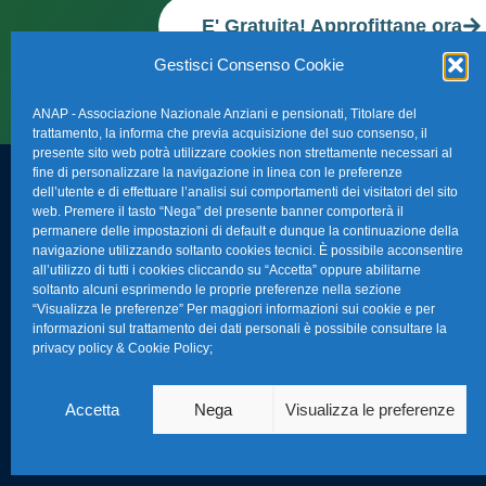
E' Gratuita! Approfittane ora
Gestisci Consenso Cookie
ANAP - Associazione Nazionale Anziani e pensionati, Titolare del
trattamento, la informa che previa acquisizione del suo consenso, il
presente sito web potrà utilizzare cookies non strettamente necessari al
fine di personalizzare la navigazione in linea con le preferenze
dell’utente e di effettuare l’analisi sui comportamenti dei visitatori del sito
FAQ – Domande 
web. Premere il tasto “Nega” del presente banner comporterà il
Sede Nazionale Anap Confartigianato
:
permanere delle impostazioni di default e dunque la continuazione della
Indirizzo: Via S. Giovanni in Laterano,
navigazione utilizzando soltanto cookies tecnici. È possibile acconsentire
La nostra Newsle
all’utilizzo di tutti i cookies cliccando su “Accetta” oppure abilitarne
152 – 00184 Roma RM
soltanto alcuni esprimendo le proprie preferenze nella sezione
Link Utili
“Visualizza le preferenze” Per maggiori informazioni sui cookie e per
Telefono: 0670374202
informazioni sul trattamento dei dati personali è possibile consultare la
privacy policy & Cookie Policy
;
E-mail: anap@confartigianato.it
TG Confartigian
Privacy & Cookie
Accetta
Nega
Visualizza le preferenze