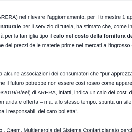
RERA) nel rilevare l’aggiornamento, per il trimestre 1 ap
 naturale
per il servizio di tutela, ha stimato che, come in
 per la famiglia tipo il
calo nel costo della fornitura del
e dei prezzi delle materie prime nei mercati all’ingrosso 
si da alcune associazioni dei consumatori che “pur apprez
e che il futuro potrebbe non essere così roseo come appare
019/R/eel) di ARERA, infatti, indica un calo dei costi di
domanda e offerta – ma, allo stesso tempo, spunta un sil
ali responsabili del caro bolletta”.
pi, Caem, Multienergia del Sistema Confartigianato perc