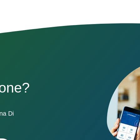
sone?
ona Di