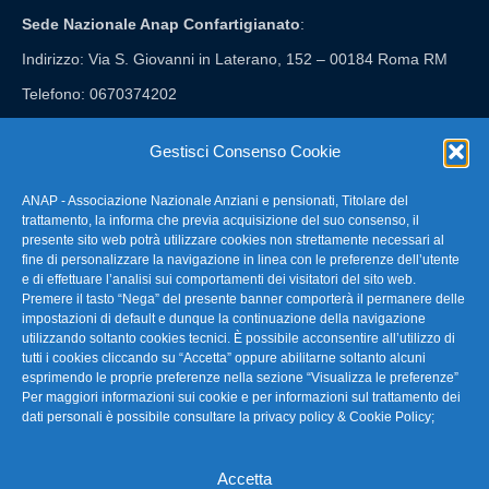
Sede Nazionale Anap Confartigianato
:
Indirizzo: Via S. Giovanni in Laterano, 152 – 00184 Roma RM
Telefono: 0670374202
E-mail: anap@confartigianato.it
Gestisci Consenso Cookie
ANAP - Associazione Nazionale Anziani e pensionati, Titolare del
FAQ – Domande Frequenti
trattamento, la informa che previa acquisizione del suo consenso, il
presente sito web potrà utilizzare cookies non strettamente necessari al
fine di personalizzare la navigazione in linea con le preferenze dell’utente
La nostra Newsletter
e di effettuare l’analisi sui comportamenti dei visitatori del sito web.
Premere il tasto “Nega” del presente banner comporterà il permanere delle
Link Utili
impostazioni di default e dunque la continuazione della navigazione
utilizzando soltanto cookies tecnici. È possibile acconsentire all’utilizzo di
tutti i cookies cliccando su “Accetta” oppure abilitarne soltanto alcuni
TG Confartigianato
esprimendo le proprie preferenze nella sezione “Visualizza le preferenze”
Per maggiori informazioni sui cookie e per informazioni sul trattamento dei
Privacy & Cookie Policy
dati personali è possibile consultare la
privacy policy & Cookie Policy
;
Accetta