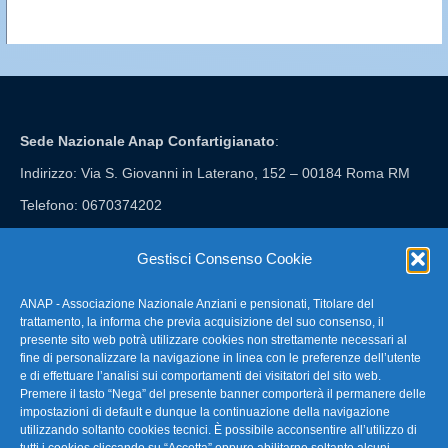
Sede Nazionale Anap Confartigianato
:
Indirizzo: Via S. Giovanni in Laterano, 152 – 00184 Roma RM
Telefono: 0670374202
E-mail: anap@confartigianato.it
Gestisci Consenso Cookie
ANAP - Associazione Nazionale Anziani e pensionati, Titolare del
FAQ – Domande Frequenti
trattamento, la informa che previa acquisizione del suo consenso, il
presente sito web potrà utilizzare cookies non strettamente necessari al
fine di personalizzare la navigazione in linea con le preferenze dell’utente
La nostra Newsletter
e di effettuare l’analisi sui comportamenti dei visitatori del sito web.
Premere il tasto “Nega” del presente banner comporterà il permanere delle
Link Utili
impostazioni di default e dunque la continuazione della navigazione
utilizzando soltanto cookies tecnici. È possibile acconsentire all’utilizzo di