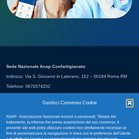
Sede Nazionale Anap Confartigianato
:
Indirizzo: Via S. Giovanni in Laterano, 152 – 00184 Roma RM
Telefono: 0670374202
E-mail: anap@confartigianato.it
Gestisci Consenso Cookie
ANAP - Associazione Nazionale Anziani e pensionati, Titolare del
FAQ – Domande Frequenti
trattamento, la informa che previa acquisizione del suo consenso, il
presente sito web potrà utilizzare cookies non strettamente necessari al
fine di personalizzare la navigazione in linea con le preferenze dell’utente
La nostra Newsletter