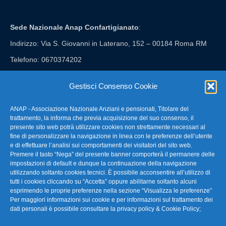
Sede Nazionale Anap Confartigianato
:
Indirizzo: Via S. Giovanni in Laterano, 152 – 00184 Roma RM
Telefono: 0670374202
E-mail: anap@confartigianato.it
Gestisci Consenso Cookie
ANAP - Associazione Nazionale Anziani e pensionati, Titolare del
FAQ – Domande Frequenti
trattamento, la informa che previa acquisizione del suo consenso, il
presente sito web potrà utilizzare cookies non strettamente necessari al
fine di personalizzare la navigazione in linea con le preferenze dell’utente
La nostra Newsletter
e di effettuare l’analisi sui comportamenti dei visitatori del sito web.
Premere il tasto “Nega” del presente banner comporterà il permanere delle
Link Utili
impostazioni di default e dunque la continuazione della navigazione
utilizzando soltanto cookies tecnici. È possibile acconsentire all’utilizzo di
tutti i cookies cliccando su “Accetta” oppure abilitarne soltanto alcuni
TG Confartigianato
esprimendo le proprie preferenze nella sezione “Visualizza le preferenze”
Per maggiori informazioni sui cookie e per informazioni sul trattamento dei
Privacy & Cookie Policy
dati personali è possibile consultare la
privacy policy & Cookie Policy
;