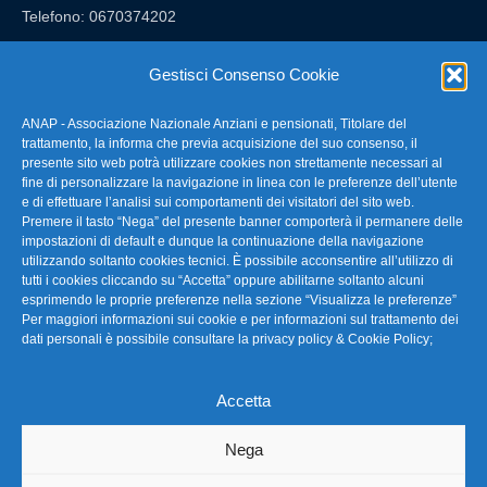
Telefono: 0670374202
E-mail: anap@confartigianato.it
Gestisci Consenso Cookie
ANAP - Associazione Nazionale Anziani e pensionati, Titolare del
FAQ – Domande Frequenti
trattamento, la informa che previa acquisizione del suo consenso, il
presente sito web potrà utilizzare cookies non strettamente necessari al
fine di personalizzare la navigazione in linea con le preferenze dell’utente
La nostra Newsletter
e di effettuare l’analisi sui comportamenti dei visitatori del sito web.
Premere il tasto “Nega” del presente banner comporterà il permanere delle
Link Utili
impostazioni di default e dunque la continuazione della navigazione
utilizzando soltanto cookies tecnici. È possibile acconsentire all’utilizzo di
tutti i cookies cliccando su “Accetta” oppure abilitarne soltanto alcuni
TG Confartigianato
esprimendo le proprie preferenze nella sezione “Visualizza le preferenze”
Per maggiori informazioni sui cookie e per informazioni sul trattamento dei
Privacy & Cookie Policy
dati personali è possibile consultare la
privacy policy & Cookie Policy
;
Accetta
Seguici
Nega