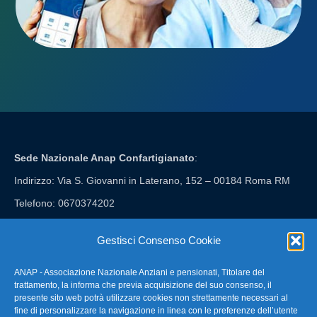
Sede Nazionale Anap Confartigianato
:
Indirizzo: Via S. Giovanni in Laterano, 152 – 00184 Roma RM
Telefono: 0670374202
E-mail: anap@confartigianato.it
Gestisci Consenso Cookie
ANAP - Associazione Nazionale Anziani e pensionati, Titolare del
FAQ – Domande Frequenti
trattamento, la informa che previa acquisizione del suo consenso, il
presente sito web potrà utilizzare cookies non strettamente necessari al
fine di personalizzare la navigazione in linea con le preferenze dell’utente
La nostra Newsletter