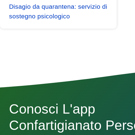
Disagio da quarantena: servizio di
sostegno psicologico
Conosci L'app
Confartigianato Per