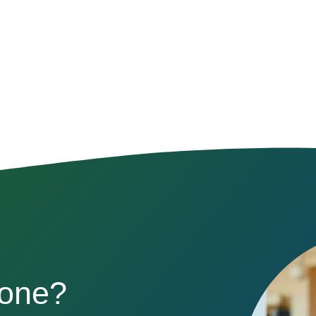
sone?