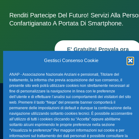
Renditi Partecipe Del Futuro! Servizi Alla Pers
Confartigianato A Portata Di Smartphone.
E' Gratuita! Provala ora
Gestisci Consenso Cookie
ANAP - Associazione Nazionale Anziani e pensionati, Titolare del
trattamento, la informa che previa acquisizione del suo consenso, il
presente sito web potrà utilizzare cookies non strettamente necessari al
fine di personalizzare la navigazione in linea con le preferenze
dell’utente e di effettuare l’analisi sui comportamenti dei visitatori del sito
FAQ – Domande 
web. Premere il tasto “Nega” del presente banner comporterà il
Sede Nazionale Anap Confartigianato
:
permanere delle impostazioni di default e dunque la continuazione della
Indirizzo: Via S. Giovanni in Laterano,
navigazione utilizzando soltanto cookies tecnici. È possibile acconsentire
La nostra Newsle
all’utilizzo di tutti i cookies cliccando su “Accetta” oppure abilitarne
152 – 00184 Roma RM
soltanto alcuni esprimendo le proprie preferenze nella sezione
Link Utili
“Visualizza le preferenze” Per maggiori informazioni sui cookie e per
Telefono: 0670374202
informazioni sul trattamento dei dati personali è possibile consultare la