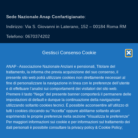
Sede Nazionale Anap Confartigianato
:
Indirizzo: Via S. Giovanni in Laterano, 152 – 00184 Roma RM
Telefono: 0670374202
E-mail: anap@confartigianato.it
Gestisci Consenso Cookie
ANAP - Associazione Nazionale Anziani e pensionati, Titolare del
FAQ – Domande Frequenti
trattamento, la informa che previa acquisizione del suo consenso, il
presente sito web potrà utilizzare cookies non strettamente necessari al
fine di personalizzare la navigazione in linea con le preferenze dell’utente
La nostra Newsletter
e di effettuare l’analisi sui comportamenti dei visitatori del sito web.
Premere il tasto “Nega” del presente banner comporterà il permanere delle
Link Utili
impostazioni di default e dunque la continuazione della navigazione
utilizzando soltanto cookies tecnici. È possibile acconsentire all’utilizzo di
tutti i cookies cliccando su “Accetta” oppure abilitarne soltanto alcuni
TG Confartigianato
esprimendo le proprie preferenze nella sezione “Visualizza le preferenze”
Per maggiori informazioni sui cookie e per informazioni sul trattamento dei
Privacy & Cookie Policy
dati personali è possibile consultare la
privacy policy & Cookie Policy
;