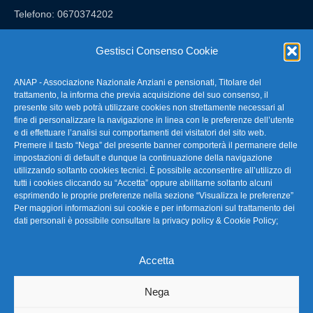
Telefono: 0670374202
E-mail: anap@confartigianato.it
Gestisci Consenso Cookie
ANAP - Associazione Nazionale Anziani e pensionati, Titolare del
FAQ – Domande Frequenti
trattamento, la informa che previa acquisizione del suo consenso, il
presente sito web potrà utilizzare cookies non strettamente necessari al
fine di personalizzare la navigazione in linea con le preferenze dell’utente
La nostra Newsletter
e di effettuare l’analisi sui comportamenti dei visitatori del sito web.
Premere il tasto “Nega” del presente banner comporterà il permanere delle
Link Utili
impostazioni di default e dunque la continuazione della navigazione
utilizzando soltanto cookies tecnici. È possibile acconsentire all’utilizzo di
tutti i cookies cliccando su “Accetta” oppure abilitarne soltanto alcuni
TG Confartigianato
esprimendo le proprie preferenze nella sezione “Visualizza le preferenze”
Per maggiori informazioni sui cookie e per informazioni sul trattamento dei
Privacy & Cookie Policy
dati personali è possibile consultare la
privacy policy & Cookie Policy
;
Accetta
Seguici
Nega