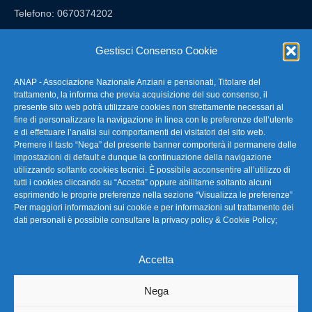
Telefono: 0670374202
E-mail: anap@confartigianato.it
Gestisci Consenso Cookie
ANAP - Associazione Nazionale Anziani e pensionati, Titolare del
FAQ – Domande Frequenti
trattamento, la informa che previa acquisizione del suo consenso, il
presente sito web potrà utilizzare cookies non strettamente necessari al
fine di personalizzare la navigazione in linea con le preferenze dell’utente
La nostra Newsletter
e di effettuare l’analisi sui comportamenti dei visitatori del sito web.
Premere il tasto “Nega” del presente banner comporterà il permanere delle
Link Utili
impostazioni di default e dunque la continuazione della navigazione
utilizzando soltanto cookies tecnici. È possibile acconsentire all’utilizzo di
tutti i cookies cliccando su “Accetta” oppure abilitarne soltanto alcuni
TG Confartigianato
esprimendo le proprie preferenze nella sezione “Visualizza le preferenze”
Per maggiori informazioni sui cookie e per informazioni sul trattamento dei
Privacy & Cookie Policy
dati personali è possibile consultare la
privacy policy & Cookie Policy
;
Accetta
Seguici
Nega