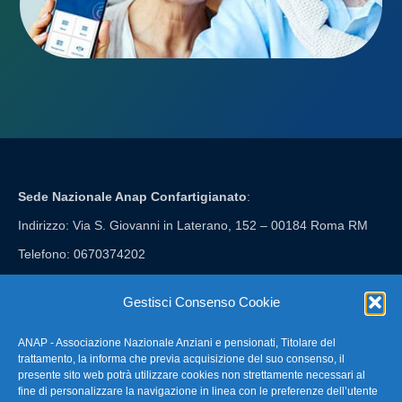
Sede Nazionale Anap Confartigianato
:
Indirizzo: Via S. Giovanni in Laterano, 152 – 00184 Roma RM
Telefono: 0670374202
E-mail: anap@confartigianato.it
Gestisci Consenso Cookie
ANAP - Associazione Nazionale Anziani e pensionati, Titolare del
FAQ – Domande Frequenti
trattamento, la informa che previa acquisizione del suo consenso, il
presente sito web potrà utilizzare cookies non strettamente necessari al
fine di personalizzare la navigazione in linea con le preferenze dell’utente
La nostra Newsletter