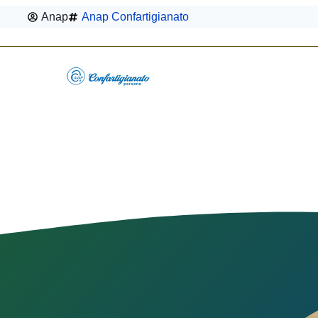
Anap
Anap Confartigianato