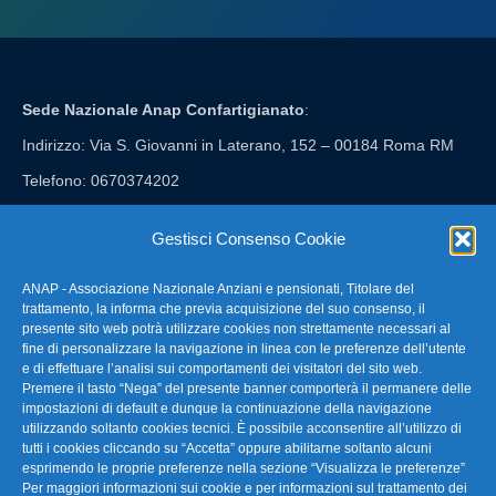
Sede Nazionale Anap Confartigianato
:
Indirizzo: Via S. Giovanni in Laterano, 152 – 00184 Roma RM
Telefono: 0670374202
E-mail: anap@confartigianato.it
Gestisci Consenso Cookie
ANAP - Associazione Nazionale Anziani e pensionati, Titolare del
FAQ – Domande Frequenti
trattamento, la informa che previa acquisizione del suo consenso, il
presente sito web potrà utilizzare cookies non strettamente necessari al
fine di personalizzare la navigazione in linea con le preferenze dell’utente
La nostra Newsletter
e di effettuare l’analisi sui comportamenti dei visitatori del sito web.
Premere il tasto “Nega” del presente banner comporterà il permanere delle
Link Utili
impostazioni di default e dunque la continuazione della navigazione
utilizzando soltanto cookies tecnici. È possibile acconsentire all’utilizzo di
tutti i cookies cliccando su “Accetta” oppure abilitarne soltanto alcuni
TG Confartigianato
esprimendo le proprie preferenze nella sezione “Visualizza le preferenze”
Per maggiori informazioni sui cookie e per informazioni sul trattamento dei