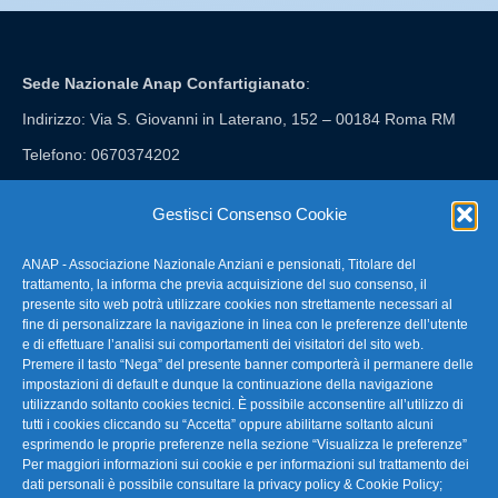
Sede Nazionale Anap Confartigianato
:
Indirizzo: Via S. Giovanni in Laterano, 152 – 00184 Roma RM
Telefono: 0670374202
E-mail: anap@confartigianato.it
Gestisci Consenso Cookie
ANAP - Associazione Nazionale Anziani e pensionati, Titolare del
FAQ – Domande Frequenti
trattamento, la informa che previa acquisizione del suo consenso, il
presente sito web potrà utilizzare cookies non strettamente necessari al
fine di personalizzare la navigazione in linea con le preferenze dell’utente
La nostra Newsletter
e di effettuare l’analisi sui comportamenti dei visitatori del sito web.
Premere il tasto “Nega” del presente banner comporterà il permanere delle
Link Utili
impostazioni di default e dunque la continuazione della navigazione
utilizzando soltanto cookies tecnici. È possibile acconsentire all’utilizzo di
tutti i cookies cliccando su “Accetta” oppure abilitarne soltanto alcuni
TG Confartigianato
esprimendo le proprie preferenze nella sezione “Visualizza le preferenze”
Per maggiori informazioni sui cookie e per informazioni sul trattamento dei
Privacy & Cookie Policy
dati personali è possibile consultare la
privacy policy & Cookie Policy
;