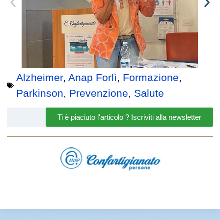
Alzheimer
,
Anap Forlì
,
Formazione
,
Parkinson
,
Prevenzione
,
Salute
Ti è piaciuto l'articolo ? Iscriviti alla newsletter