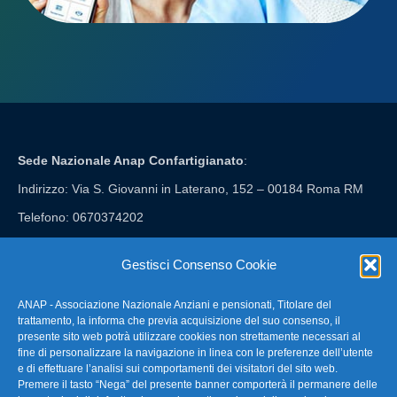
Sede Nazionale Anap Confartigianato
:
Indirizzo: Via S. Giovanni in Laterano, 152 – 00184 Roma RM
Telefono: 0670374202
E-mail: anap@confartigianato.it
Gestisci Consenso Cookie
ANAP - Associazione Nazionale Anziani e pensionati, Titolare del
FAQ – Domande Frequenti
trattamento, la informa che previa acquisizione del suo consenso, il
presente sito web potrà utilizzare cookies non strettamente necessari al
fine di personalizzare la navigazione in linea con le preferenze dell’utente
La nostra Newsletter
e di effettuare l’analisi sui comportamenti dei visitatori del sito web.
Premere il tasto “Nega” del presente banner comporterà il permanere delle