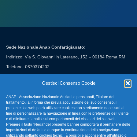
Sede Nazionale Anap Confartigianato
:
Indirizzo: Via S. Giovanni in Laterano, 152 – 00184 Roma RM
Telefono: 0670374202
E-mail: anap@confartigianato.it
Gestisci Consenso Cookie
ANAP - Associazione Nazionale Anziani e pensionati, Titolare del
FAQ – Domande Frequenti
trattamento, la informa che previa acquisizione del suo consenso, il
presente sito web potrà utilizzare cookies non strettamente necessari al
fine di personalizzare la navigazione in linea con le preferenze dell’utente
La nostra Newsletter
e di effettuare l’analisi sui comportamenti dei visitatori del sito web.
Premere il tasto “Nega” del presente banner comporterà il permanere delle
Link Utili
impostazioni di default e dunque la continuazione della navigazione
utilizzando soltanto cookies tecnici. È possibile acconsentire all’utilizzo di