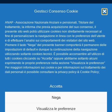
E-mail: anap@confartigianato.it
Gestisci Consenso Cookie
ANAP - Associazione Nazionale Anziani e pensionati, Titolare del
FAQ – Domande Frequenti
trattamento, la informa che previa acquisizione del suo consenso, il
presente sito web potrà utilizzare cookies non strettamente necessari al
fine di personalizzare la navigazione in linea con le preferenze dell’utente
La nostra Newsletter
e di effettuare l’analisi sui comportamenti dei visitatori del sito web.
Premere il tasto “Nega” del presente banner comporterà il permanere delle
Link Utili
impostazioni di default e dunque la continuazione della navigazione
utilizzando soltanto cookies tecnici. È possibile acconsentire all’utilizzo di
tutti i cookies cliccando su “Accetta” oppure abilitarne soltanto alcuni
TG Confartigianato
esprimendo le proprie preferenze nella sezione “Visualizza le preferenze”
Per maggiori informazioni sui cookie e per informazioni sul trattamento dei
Privacy & Cookie Policy
dati personali è possibile consultare la
privacy policy & Cookie Policy
;
Accetta
Seguici
Nega
Visualizza le preferenze