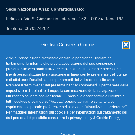
Sede Nazionale Anap Confartigianato
:
Indirizzo: Via S. Giovanni in Laterano, 152 – 00184 Roma RM
Telefono: 0670374202
E-mail: anap@confartigianato.it
Gestisci Consenso Cookie
ANAP - Associazione Nazionale Anziani e pensionati, Titolare del
FAQ – Domande Frequenti
trattamento, la informa che previa acquisizione del suo consenso, il
presente sito web potrà utilizzare cookies non strettamente necessari al
fine di personalizzare la navigazione in linea con le preferenze dell’utente
La nostra Newsletter
e di effettuare l’analisi sui comportamenti dei visitatori del sito web.
Premere il tasto “Nega” del presente banner comporterà il permanere delle
Link Utili
impostazioni di default e dunque la continuazione della navigazione
utilizzando soltanto cookies tecnici. È possibile acconsentire all’utilizzo di
tutti i cookies cliccando su “Accetta” oppure abilitarne soltanto alcuni
TG Confartigianato
esprimendo le proprie preferenze nella sezione “Visualizza le preferenze”
Per maggiori informazioni sui cookie e per informazioni sul trattamento dei
Privacy & Cookie Policy
dati personali è possibile consultare la
privacy policy & Cookie Policy
;
Accetta