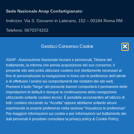
Sede Nazionale Anap Confartigianato
:
Indirizzo: Via S. Giovanni in Laterano, 152 – 00184 Roma RM
Telefono: 0670374202
E-mail: anap@confartigianato.it
Gestisci Consenso Cookie
ANAP - Associazione Nazionale Anziani e pensionati, Titolare del
FAQ – Domande Frequenti
trattamento, la informa che previa acquisizione del suo consenso, il
presente sito web potrà utilizzare cookies non strettamente necessari al
fine di personalizzare la navigazione in linea con le preferenze dell’utente
La nostra Newsletter
e di effettuare l’analisi sui comportamenti dei visitatori del sito web.
Premere il tasto “Nega” del presente banner comporterà il permanere delle
Link Utili
impostazioni di default e dunque la continuazione della navigazione
utilizzando soltanto cookies tecnici. È possibile acconsentire all’utilizzo di
tutti i cookies cliccando su “Accetta” oppure abilitarne soltanto alcuni
TG Confartigianato
esprimendo le proprie preferenze nella sezione “Visualizza le preferenze”
Per maggiori informazioni sui cookie e per informazioni sul trattamento dei
Privacy & Cookie Policy
dati personali è possibile consultare la
privacy policy & Cookie Policy
;