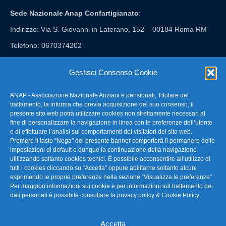
Sede Nazionale Anap Confartigianato
:
Indirizzo: Via S. Giovanni in Laterano, 152 – 00184 Roma RM
Telefono: 0670374202
E-mail: anap@confartigianato.it
Gestisci Consenso Cookie
ANAP - Associazione Nazionale Anziani e pensionati, Titolare del
FAQ – Domande Frequenti
trattamento, la informa che previa acquisizione del suo consenso, il
presente sito web potrà utilizzare cookies non strettamente necessari al
fine di personalizzare la navigazione in linea con le preferenze dell’utente
La nostra Newsletter
e di effettuare l’analisi sui comportamenti dei visitatori del sito web.
Premere il tasto “Nega” del presente banner comporterà il permanere delle
Link Utili
impostazioni di default e dunque la continuazione della navigazione
utilizzando soltanto cookies tecnici. È possibile acconsentire all’utilizzo di
tutti i cookies cliccando su “Accetta” oppure abilitarne soltanto alcuni
TG Confartigianato
esprimendo le proprie preferenze nella sezione “Visualizza le preferenze”
Per maggiori informazioni sui cookie e per informazioni sul trattamento dei
Privacy & Cookie Policy
dati personali è possibile consultare la
privacy policy & Cookie Policy
;
Accetta