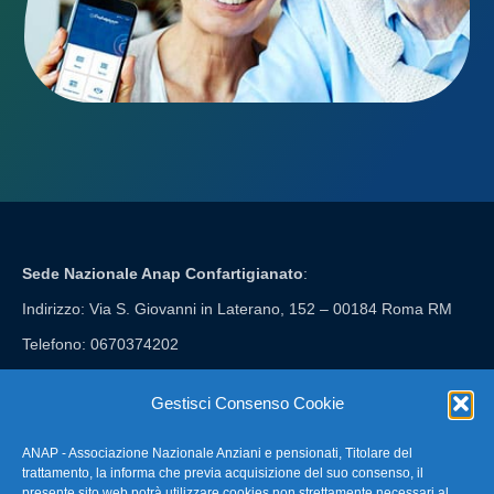
Sede Nazionale Anap Confartigianato
:
Indirizzo: Via S. Giovanni in Laterano, 152 – 00184 Roma RM
Telefono: 0670374202
E-mail: anap@confartigianato.it
Gestisci Consenso Cookie
ANAP - Associazione Nazionale Anziani e pensionati, Titolare del
FAQ – Domande Frequenti
trattamento, la informa che previa acquisizione del suo consenso, il
presente sito web potrà utilizzare cookies non strettamente necessari al