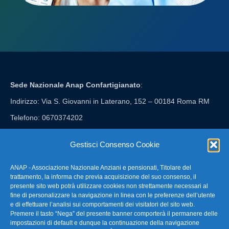
Sede Nazionale Anap Confartigianato
:
Indirizzo: Via S. Giovanni in Laterano, 152 – 00184 Roma RM
Telefono: 0670374202
E-mail: anap@confartigianato.it
Gestisci Consenso Cookie
ANAP - Associazione Nazionale Anziani e pensionati, Titolare del
FAQ – Domande Frequenti
trattamento, la informa che previa acquisizione del suo consenso, il
presente sito web potrà utilizzare cookies non strettamente necessari al
fine di personalizzare la navigazione in linea con le preferenze dell’utente
La nostra Newsletter
e di effettuare l’analisi sui comportamenti dei visitatori del sito web.
Premere il tasto “Nega” del presente banner comporterà il permanere delle
Link Utili
impostazioni di default e dunque la continuazione della navigazione