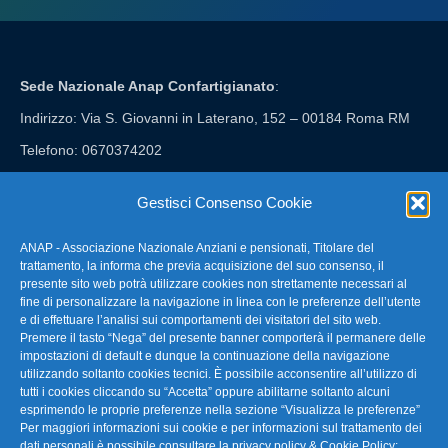
Sede Nazionale Anap Confartigianato
:
Indirizzo: Via S. Giovanni in Laterano, 152 – 00184 Roma RM
Telefono: 0670374202
E-mail: anap@confartigianato.it
Gestisci Consenso Cookie
ANAP - Associazione Nazionale Anziani e pensionati, Titolare del
FAQ – Domande Frequenti
trattamento, la informa che previa acquisizione del suo consenso, il
presente sito web potrà utilizzare cookies non strettamente necessari al
fine di personalizzare la navigazione in linea con le preferenze dell’utente
La nostra Newsletter
e di effettuare l’analisi sui comportamenti dei visitatori del sito web.
Premere il tasto “Nega” del presente banner comporterà il permanere delle
Link Utili
impostazioni di default e dunque la continuazione della navigazione
utilizzando soltanto cookies tecnici. È possibile acconsentire all’utilizzo di
tutti i cookies cliccando su “Accetta” oppure abilitarne soltanto alcuni
TG Confartigianato
esprimendo le proprie preferenze nella sezione “Visualizza le preferenze”
Per maggiori informazioni sui cookie e per informazioni sul trattamento dei
dati personali è possibile consultare la
privacy policy & Cookie Policy
;