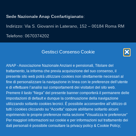
Sede Nazionale Anap Confartigianato
:
Indirizzo: Via S. Giovanni in Laterano, 152 – 00184 Roma RM
Telefono: 0670374202
E-mail: anap@confartigianato.it
Gestisci Consenso Cookie
ANAP - Associazione Nazionale Anziani e pensionati, Titolare del
FAQ – Domande Frequenti
trattamento, la informa che previa acquisizione del suo consenso, il
presente sito web potrà utilizzare cookies non strettamente necessari al
fine di personalizzare la navigazione in linea con le preferenze dell’utente
La nostra Newsletter
e di effettuare l’analisi sui comportamenti dei visitatori del sito web.
Premere il tasto “Nega” del presente banner comporterà il permanere delle
Link Utili
impostazioni di default e dunque la continuazione della navigazione
utilizzando soltanto cookies tecnici. È possibile acconsentire all’utilizzo di
tutti i cookies cliccando su “Accetta” oppure abilitarne soltanto alcuni
TG Confartigianato
esprimendo le proprie preferenze nella sezione “Visualizza le preferenze”
Per maggiori informazioni sui cookie e per informazioni sul trattamento dei
Privacy & Cookie Policy
dati personali è possibile consultare la
privacy policy & Cookie Policy
;