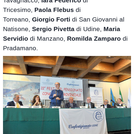
Tavagnacco,
Iara Federico
di
Tricesimo,
Paola Flebus
di
Torreano,
Giorgio Forti
di San Giovanni al
Natisone,
Sergio Pivetta
di Udine,
Maria
Servidio
di Manzano,
Romilda Zamparo
di
Pradamano.