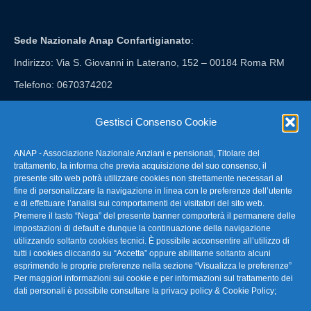
Sede Nazionale Anap Confartigianato
:
Indirizzo: Via S. Giovanni in Laterano, 152 – 00184 Roma RM
Telefono: 0670374202
E-mail: anap@confartigianato.it
Gestisci Consenso Cookie
ANAP - Associazione Nazionale Anziani e pensionati, Titolare del
FAQ – Domande Frequenti
trattamento, la informa che previa acquisizione del suo consenso, il
presente sito web potrà utilizzare cookies non strettamente necessari al
fine di personalizzare la navigazione in linea con le preferenze dell’utente
La nostra Newsletter
e di effettuare l’analisi sui comportamenti dei visitatori del sito web.
Premere il tasto “Nega” del presente banner comporterà il permanere delle
Link Utili
impostazioni di default e dunque la continuazione della navigazione
utilizzando soltanto cookies tecnici. È possibile acconsentire all’utilizzo di
tutti i cookies cliccando su “Accetta” oppure abilitarne soltanto alcuni
TG Confartigianato
esprimendo le proprie preferenze nella sezione “Visualizza le preferenze”
Per maggiori informazioni sui cookie e per informazioni sul trattamento dei
Privacy & Cookie Policy
dati personali è possibile consultare la
privacy policy & Cookie Policy
;