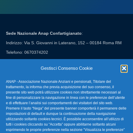
Sede Nazionale Anap Confartigianato
:
Indirizzo: Via S. Giovanni in Laterano, 152 – 00184 Roma RM
Telefono: 0670374202
E-mail: anap@confartigianato.it
Gestisci Consenso Cookie
ANAP - Associazione Nazionale Anziani e pensionati, Titolare del
FAQ – Domande Frequenti
trattamento, la informa che previa acquisizione del suo consenso, il
presente sito web potrà utilizzare cookies non strettamente necessari al
fine di personalizzare la navigazione in linea con le preferenze dell’utente
La nostra Newsletter
e di effettuare l’analisi sui comportamenti dei visitatori del sito web.
Premere il tasto “Nega” del presente banner comporterà il permanere delle
Link Utili
impostazioni di default e dunque la continuazione della navigazione
utilizzando soltanto cookies tecnici. È possibile acconsentire all’utilizzo di
tutti i cookies cliccando su “Accetta” oppure abilitarne soltanto alcuni
TG Confartigianato
esprimendo le proprie preferenze nella sezione “Visualizza le preferenze”