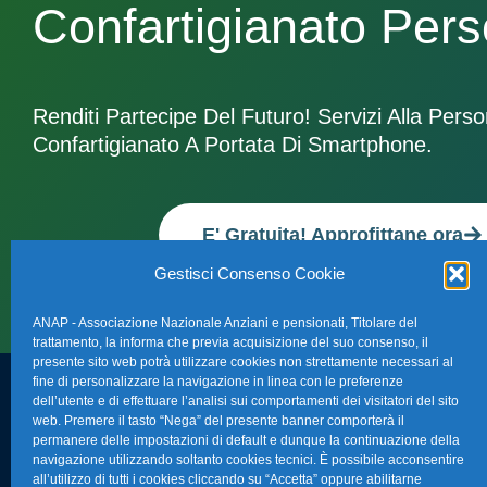
Confartigianato Per
Renditi Partecipe Del Futuro! Servizi Alla Pers
Confartigianato A Portata Di Smartphone.
E' Gratuita! Approfittane ora
Gestisci Consenso Cookie
ANAP - Associazione Nazionale Anziani e pensionati, Titolare del
trattamento, la informa che previa acquisizione del suo consenso, il
presente sito web potrà utilizzare cookies non strettamente necessari al
fine di personalizzare la navigazione in linea con le preferenze
dell’utente e di effettuare l’analisi sui comportamenti dei visitatori del sito
FAQ – Domande 
web. Premere il tasto “Nega” del presente banner comporterà il
Sede Nazionale Anap Confartigianato
:
permanere delle impostazioni di default e dunque la continuazione della
Indirizzo: Via S. Giovanni in Laterano,
navigazione utilizzando soltanto cookies tecnici. È possibile acconsentire
La nostra Newsle
all’utilizzo di tutti i cookies cliccando su “Accetta” oppure abilitarne