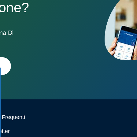
sone?
ona Di
Frequenti
tter