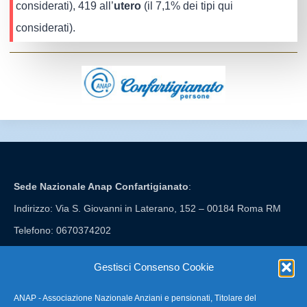
considerati), 419 all’
utero
(il 7,1% dei tipi qui
considerati).
Sede Nazionale Anap Confartigianato
:
Indirizzo: Via S. Giovanni in Laterano, 152 – 00184 Roma RM
Telefono: 0670374202
E-mail: anap@confartigianato.it
Gestisci Consenso Cookie
ANAP - Associazione Nazionale Anziani e pensionati, Titolare del