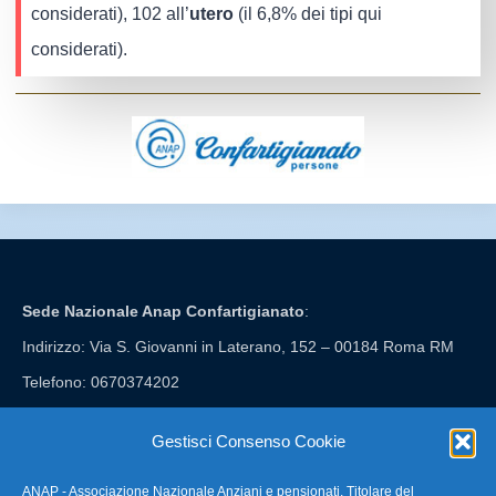
considerati), 102 all’
utero
(il 6,8% dei tipi qui
considerati).
Sede Nazionale Anap Confartigianato
:
Indirizzo: Via S. Giovanni in Laterano, 152 – 00184 Roma RM
Telefono: 0670374202
E-mail: anap@confartigianato.it
Gestisci Consenso Cookie
ANAP - Associazione Nazionale Anziani e pensionati, Titolare del