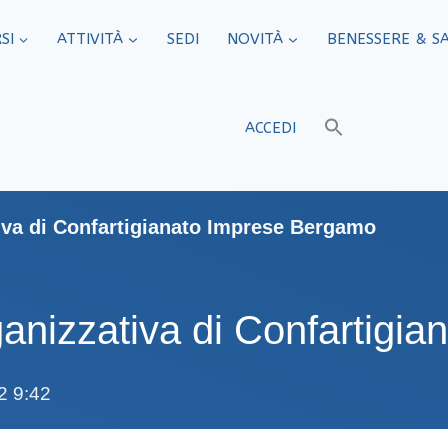
SI
ATTIVITÀ
SEDI​
NOVITÀ
BENESSERE & S
ACCEDI
va di Confartigianato Imprese Bergamo
nizzativa di Confartigi
2 9:42