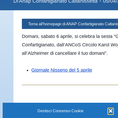
Di
Anap Confartigianato Caltanissetta
05/04
Torna all'homepage di ANAP Confartigianato Caltani
Domani, sabato 6 aprile, si celebra la sesta 
Confartigianato, dall’ANCoS Circolo Karol Wojt
all’Alzheimer di cancellare il tuo domani”.
Giornale Nisseno del 5 aprile
Gestisci Consenso Cookie