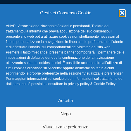
E-mail: anap@confartigianato.it
Gestisci Consenso Cookie
ANAP - Associazione Nazionale Anziani e pensionati, Titolare del
FAQ – Domande Frequenti
trattamento, la informa che previa acquisizione del suo consenso, il
presente sito web potrà utilizzare cookies non strettamente necessari al
fine di personalizzare la navigazione in linea con le preferenze dell’utente
La nostra Newsletter
e di effettuare l’analisi sui comportamenti dei visitatori del sito web.
Premere il tasto “Nega” del presente banner comporterà il permanere delle
Link Utili
impostazioni di default e dunque la continuazione della navigazione
utilizzando soltanto cookies tecnici. È possibile acconsentire all’utilizzo di
tutti i cookies cliccando su “Accetta” oppure abilitarne soltanto alcuni
TG Confartigianato
esprimendo le proprie preferenze nella sezione “Visualizza le preferenze”
Per maggiori informazioni sui cookie e per informazioni sul trattamento dei
Privacy & Cookie Policy
dati personali è possibile consultare la
privacy policy & Cookie Policy
;
Accetta
Seguici
Nega
Visualizza le preferenze