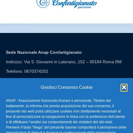
Sede Nazionale Anap Confartigianato
:
Indirizzo: Via S. Giovanni in Laterano, 152 – 00184 Roma RM
Telefono: 0670374202
E-mail: anap@confartigianato.it
Gestisci Consenso Cookie
ANAP - Associazione Nazionale Anziani e pensionati, Titolare del
FAQ – Domande Frequenti
trattamento, la informa che previa acquisizione del suo consenso, il
presente sito web potrà utilizzare cookies non strettamente necessari al
fine di personalizzare la navigazione in linea con le preferenze dell’utente
La nostra Newsletter
e di effettuare l’analisi sui comportamenti dei visitatori del sito web.
Premere il tasto “Nega” del presente banner comporterà il permanere delle
Link Utili
impostazioni di default e dunque la continuazione della navigazione