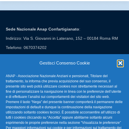
Sede Nazionale Anap Confartigianato
:
Indirizzo: Via S. Giovanni in Laterano, 152 – 00184 Roma RM
Telefono: 0670374202
E-mail: anap@confartigianato.it
Gestisci Consenso Cookie
ANAP - Associazione Nazionale Anziani e pensionati, Titolare del
FAQ – Domande Frequenti
trattamento, la informa che previa acquisizione del suo consenso, il
presente sito web potrà utilizzare cookies non strettamente necessari al
fine di personalizzare la navigazione in linea con le preferenze dell’utente
La nostra Newsletter
e di effettuare l’analisi sui comportamenti dei visitatori del sito web.
Premere il tasto “Nega” del presente banner comporterà il permanere delle
Link Utili
impostazioni di default e dunque la continuazione della navigazione
utilizzando soltanto cookies tecnici. È possibile acconsentire all’utilizzo di
tutti i cookies cliccando su “Accetta” oppure abilitarne soltanto alcuni
TG Confartigianato
esprimendo le proprie preferenze nella sezione “Visualizza le preferenze”
Per maggiori informazioni sui cookie e per informazioni sul trattamento dei