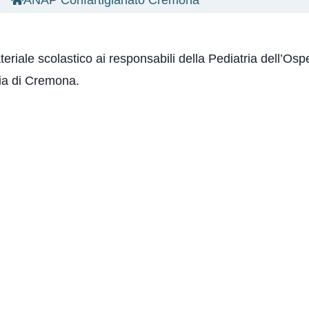
ANAP Confartigianato Cremona
iale scolastico ai responsabili della Pediatria dell’Osp
tria di Cremona.