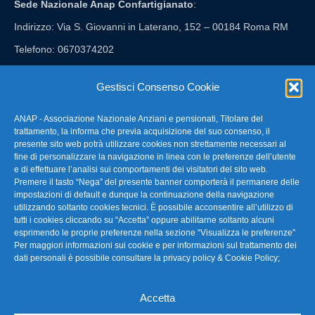
Sede Nazionale Anap Confartigianato
:
Indirizzo: Via S. Giovanni in Laterano, 152 – 00184 Roma RM
Telefono: 0670374202
E-mail: anap@confartigianato.it
Gestisci Consenso Cookie
ANAP - Associazione Nazionale Anziani e pensionati, Titolare del
FAQ – Domande Frequenti
trattamento, la informa che previa acquisizione del suo consenso, il
presente sito web potrà utilizzare cookies non strettamente necessari al
fine di personalizzare la navigazione in linea con le preferenze dell’utente
La nostra Newsletter
e di effettuare l’analisi sui comportamenti dei visitatori del sito web.
Premere il tasto “Nega” del presente banner comporterà il permanere delle
Link Utili
impostazioni di default e dunque la continuazione della navigazione
utilizzando soltanto cookies tecnici. È possibile acconsentire all’utilizzo di
tutti i cookies cliccando su “Accetta” oppure abilitarne soltanto alcuni
TG Confartigianato
esprimendo le proprie preferenze nella sezione “Visualizza le preferenze”
Per maggiori informazioni sui cookie e per informazioni sul trattamento dei
Privacy & Cookie Policy
dati personali è possibile consultare la
privacy policy & Cookie Policy
;
Accetta