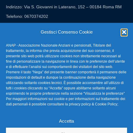
Indirizzo: Via S. Giovanni in Laterano, 152 – 00184 Roma RM
Telefono: 0670374202
E-mail: anap@confartigianato.it
Gestisci Consenso Cookie
ANAP - Associazione Nazionale Anziani e pensionati, Titolare del
FAQ – Domande Frequenti
trattamento, la informa che previa acquisizione del suo consenso, il
presente sito web potrà utilizzare cookies non strettamente necessari al
fine di personalizzare la navigazione in linea con le preferenze dell’utente
La nostra Newsletter
e di effettuare l’analisi sui comportamenti dei visitatori del sito web.
Premere il tasto “Nega” del presente banner comporterà il permanere delle
Link Utili
impostazioni di default e dunque la continuazione della navigazione
utilizzando soltanto cookies tecnici. È possibile acconsentire all’utilizzo di
tutti i cookies cliccando su “Accetta” oppure abilitarne soltanto alcuni
TG Confartigianato
esprimendo le proprie preferenze nella sezione “Visualizza le preferenze”
Per maggiori informazioni sui cookie e per informazioni sul trattamento dei
Privacy & Cookie Policy
dati personali è possibile consultare la
privacy policy & Cookie Policy
;
Accetta
Seguici