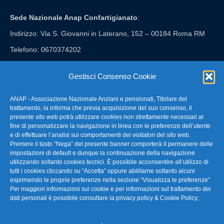
Sede Nazionale Anap Confartigianato
:
Indirizzo: Via S. Giovanni in Laterano, 152 – 00184 Roma RM
Telefono: 0670374202
E-mail: anap@confartigianato.it
Gestisci Consenso Cookie
ANAP - Associazione Nazionale Anziani e pensionati, Titolare del
FAQ – Domande Frequenti
trattamento, la informa che previa acquisizione del suo consenso, il
presente sito web potrà utilizzare cookies non strettamente necessari al
fine di personalizzare la navigazione in linea con le preferenze dell’utente
La nostra Newsletter
e di effettuare l’analisi sui comportamenti dei visitatori del sito web.
Premere il tasto “Nega” del presente banner comporterà il permanere delle
Link Utili
impostazioni di default e dunque la continuazione della navigazione
utilizzando soltanto cookies tecnici. È possibile acconsentire all’utilizzo di
tutti i cookies cliccando su “Accetta” oppure abilitarne soltanto alcuni
TG Confartigianato
esprimendo le proprie preferenze nella sezione “Visualizza le preferenze”
Per maggiori informazioni sui cookie e per informazioni sul trattamento dei
Privacy & Cookie Policy
dati personali è possibile consultare la
privacy policy & Cookie Policy
;