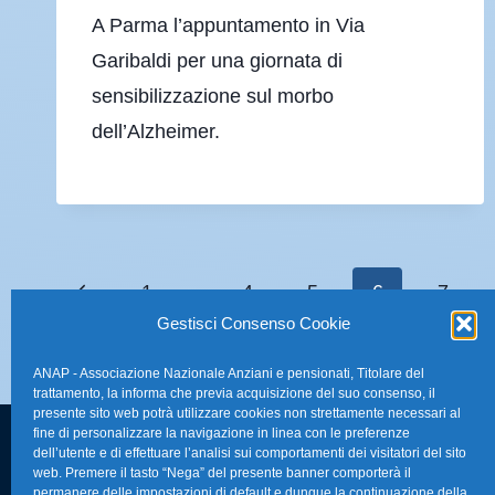
A Parma l’appuntamento in Via
Garibaldi per una giornata di
sensibilizzazione sul morbo
dell’Alzheimer.
1
…
4
5
6
7
Gestisci Consenso Cookie
ANAP - Associazione Nazionale Anziani e pensionati, Titolare del
trattamento, la informa che previa acquisizione del suo consenso, il
presente sito web potrà utilizzare cookies non strettamente necessari al
fine di personalizzare la navigazione in linea con le preferenze
dell’utente e di effettuare l’analisi sui comportamenti dei visitatori del sito
FAQ – Domande 
web. Premere il tasto “Nega” del presente banner comporterà il
Sede Nazionale Anap Confartigianato
:
permanere delle impostazioni di default e dunque la continuazione della