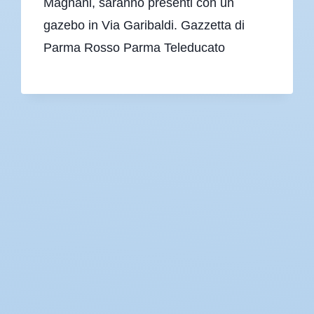
Magnani, saranno presenti con un
gazebo in Via Garibaldi. Gazzetta di
Parma Rosso Parma Teleducato