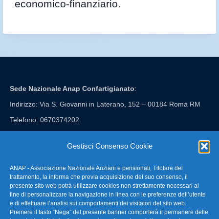
economico-finanziario.
Sede Nazionale Anap Confartigianato
:
Indirizzo: Via S. Giovanni in Laterano, 152 – 00184 Roma RM
Telefono: 0670374202
E-mail: anap@confartigianato.it
Gestisci Consenso Cookie
ANAP - Associazione Nazionale Anziani e pensionati, Titolare del
FAQ – Domande Frequenti
trattamento, la informa che previa acquisizione del suo consenso, il
presente sito web potrà utilizzare cookies non strettamente necessari al
fine di personalizzare la navigazione in linea con le preferenze dell’utente
La nostra Newsletter
e di effettuare l’analisi sui comportamenti dei visitatori del sito web.
Premere il tasto “Nega” del presente banner comporterà il permanere delle