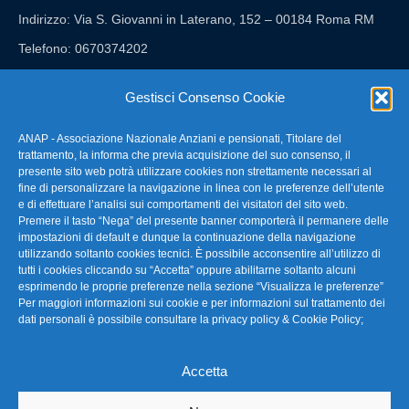
Indirizzo: Via S. Giovanni in Laterano, 152 – 00184 Roma RM
Telefono: 0670374202
E-mail: anap@confartigianato.it
Gestisci Consenso Cookie
ANAP - Associazione Nazionale Anziani e pensionati, Titolare del
FAQ – Domande Frequenti
trattamento, la informa che previa acquisizione del suo consenso, il
presente sito web potrà utilizzare cookies non strettamente necessari al
fine di personalizzare la navigazione in linea con le preferenze dell’utente
La nostra Newsletter
e di effettuare l’analisi sui comportamenti dei visitatori del sito web.
Premere il tasto “Nega” del presente banner comporterà il permanere delle
Link Utili
impostazioni di default e dunque la continuazione della navigazione
utilizzando soltanto cookies tecnici. È possibile acconsentire all’utilizzo di
tutti i cookies cliccando su “Accetta” oppure abilitarne soltanto alcuni
TG Confartigianato
esprimendo le proprie preferenze nella sezione “Visualizza le preferenze”
Per maggiori informazioni sui cookie e per informazioni sul trattamento dei
Privacy & Cookie Policy
dati personali è possibile consultare la
privacy policy & Cookie Policy
;
Accetta
Seguici