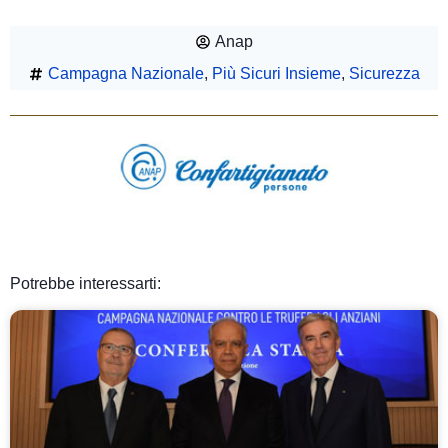
Anap
Campagna Nazionale
,
Più Sicuri Insieme
,
Sicurezza
Potrebbe interessarti: