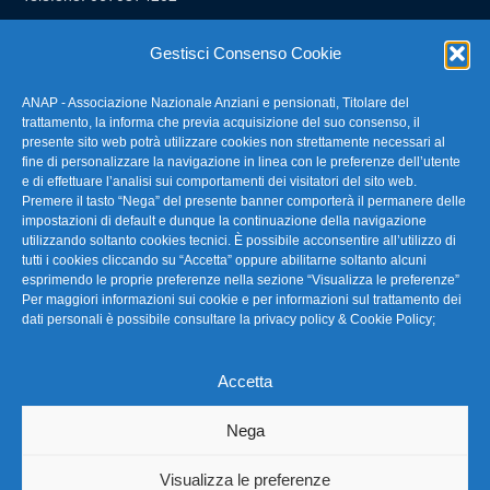
E-mail: anap@confartigianato.it
Gestisci Consenso Cookie
ANAP - Associazione Nazionale Anziani e pensionati, Titolare del
FAQ – Domande Frequenti
trattamento, la informa che previa acquisizione del suo consenso, il
presente sito web potrà utilizzare cookies non strettamente necessari al
fine di personalizzare la navigazione in linea con le preferenze dell’utente
La nostra Newsletter
e di effettuare l’analisi sui comportamenti dei visitatori del sito web.
Premere il tasto “Nega” del presente banner comporterà il permanere delle
Link Utili
impostazioni di default e dunque la continuazione della navigazione
utilizzando soltanto cookies tecnici. È possibile acconsentire all’utilizzo di
tutti i cookies cliccando su “Accetta” oppure abilitarne soltanto alcuni
TG Confartigianato
esprimendo le proprie preferenze nella sezione “Visualizza le preferenze”
Per maggiori informazioni sui cookie e per informazioni sul trattamento dei
Privacy & Cookie Policy
dati personali è possibile consultare la
privacy policy & Cookie Policy
;
Accetta
Seguici
Nega
Visualizza le preferenze