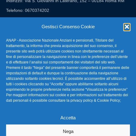
Indirizzo: Via S. Giovanni in Laterano, 152 – 00184 Roma RM
Telefono: 0670374202
E-mail: anap@confartigianato.it
Gestisci Consenso Cookie
ANAP - Associazione Nazionale Anziani e pensionati, Titolare del
FAQ – Domande Frequenti
trattamento, la informa che previa acquisizione del suo consenso, il
presente sito web potrà utilizzare cookies non strettamente necessari al
fine di personalizzare la navigazione in linea con le preferenze dell’utente
La nostra Newsletter
e di effettuare l’analisi sui comportamenti dei visitatori del sito web.
Premere il tasto “Nega” del presente banner comporterà il permanere delle
Link Utili
impostazioni di default e dunque la continuazione della navigazione
utilizzando soltanto cookies tecnici. È possibile acconsentire all’utilizzo di
tutti i cookies cliccando su “Accetta” oppure abilitarne soltanto alcuni
TG Confartigianato
esprimendo le proprie preferenze nella sezione “Visualizza le preferenze”
Per maggiori informazioni sui cookie e per informazioni sul trattamento dei
Privacy & Cookie Policy
dati personali è possibile consultare la
privacy policy & Cookie Policy
;
Accetta
Seguici
Nega