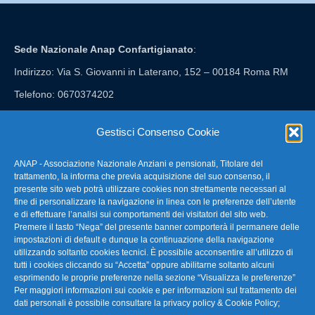
Sede Nazionale Anap Confartigianato
:
Indirizzo: Via S. Giovanni in Laterano, 152 – 00184 Roma RM
Telefono: 0670374202
E-mail: anap@confartigianato.it
Gestisci Consenso Cookie
ANAP - Associazione Nazionale Anziani e pensionati, Titolare del
FAQ – Domande Frequenti
trattamento, la informa che previa acquisizione del suo consenso, il
presente sito web potrà utilizzare cookies non strettamente necessari al
fine di personalizzare la navigazione in linea con le preferenze dell’utente
La nostra Newsletter
e di effettuare l’analisi sui comportamenti dei visitatori del sito web.
Premere il tasto “Nega” del presente banner comporterà il permanere delle
Link Utili
impostazioni di default e dunque la continuazione della navigazione
utilizzando soltanto cookies tecnici. È possibile acconsentire all’utilizzo di
tutti i cookies cliccando su “Accetta” oppure abilitarne soltanto alcuni
TG Confartigianato
esprimendo le proprie preferenze nella sezione “Visualizza le preferenze”
Per maggiori informazioni sui cookie e per informazioni sul trattamento dei
Privacy & Cookie Policy
dati personali è possibile consultare la
privacy policy & Cookie Policy
;