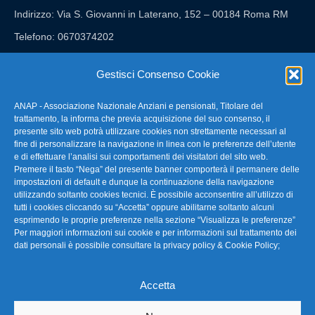
Indirizzo: Via S. Giovanni in Laterano, 152 – 00184 Roma RM
Telefono: 0670374202
E-mail: anap@confartigianato.it
Gestisci Consenso Cookie
ANAP - Associazione Nazionale Anziani e pensionati, Titolare del
FAQ – Domande Frequenti
trattamento, la informa che previa acquisizione del suo consenso, il
presente sito web potrà utilizzare cookies non strettamente necessari al
fine di personalizzare la navigazione in linea con le preferenze dell’utente
La nostra Newsletter
e di effettuare l’analisi sui comportamenti dei visitatori del sito web.
Premere il tasto “Nega” del presente banner comporterà il permanere delle
Link Utili
impostazioni di default e dunque la continuazione della navigazione
utilizzando soltanto cookies tecnici. È possibile acconsentire all’utilizzo di
tutti i cookies cliccando su “Accetta” oppure abilitarne soltanto alcuni
TG Confartigianato
esprimendo le proprie preferenze nella sezione “Visualizza le preferenze”
Per maggiori informazioni sui cookie e per informazioni sul trattamento dei
Privacy & Cookie Policy
dati personali è possibile consultare la
privacy policy & Cookie Policy
;
Accetta
Seguici