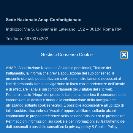
Sede Nazionale Anap Confartigianato
:
Indirizzo: Via S. Giovanni in Laterano, 152 – 00184 Roma RM
Telefono: 0670374202
E-mail: anap@confartigianato.it
Gestisci Consenso Cookie
ANAP - Associazione Nazionale Anziani e pensionati, Titolare del
FAQ – Domande Frequenti
trattamento, la informa che previa acquisizione del suo consenso, il
presente sito web potrà utilizzare cookies non strettamente necessari al
fine di personalizzare la navigazione in linea con le preferenze dell’utente
La nostra Newsletter
e di effettuare l’analisi sui comportamenti dei visitatori del sito web.
Premere il tasto “Nega” del presente banner comporterà il permanere delle
Link Utili
impostazioni di default e dunque la continuazione della navigazione
utilizzando soltanto cookies tecnici. È possibile acconsentire all’utilizzo di
tutti i cookies cliccando su “Accetta” oppure abilitarne soltanto alcuni
TG Confartigianato
esprimendo le proprie preferenze nella sezione “Visualizza le preferenze”
Per maggiori informazioni sui cookie e per informazioni sul trattamento dei
Privacy & Cookie Policy
dati personali è possibile consultare la
privacy policy & Cookie Policy
;